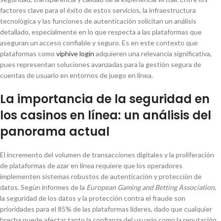
factores clave para el éxito de estos servicios, la infraestructura
tecnológica y las funciones de autenticación solicitan un análisis
detallado, especialmente en lo que respecta a las plataformas que
aseguran un acceso confiable y seguro. Es en este contexto que
plataformas como
viphive login
adquieren una relevancia significativa,
pues representan soluciones avanzadas para la gestión segura de
cuentas de usuario en entornos de juego en línea.
La importancia de la seguridad en
los casinos en línea: un análisis del
panorama actual
El incremento del volumen de transacciones digitales y la proliferación
de plataformas de azar en línea requiere que los operadores
implementen sistemas robustos de autenticación y protección de
datos. Según informes de la
European Gaming and Betting Association
,
la seguridad de los datos y la protección contra el fraude son
prioridades para el 85% de las plataformas líderes, dado que cualquier
brecha puede afectar tanto la confianza del usuario como la reputación