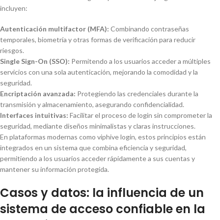
incluyen:
Autenticación multifactor (MFA):
Combinando contraseñas
temporales, biometría y otras formas de verificación para reducir
riesgos.
Single Sign-On (SSO):
Permitendo a los usuarios acceder a múltiples
servicios con una sola autenticación, mejorando la comodidad y la
seguridad.
Encriptación avanzada:
Protegiendo las credenciales durante la
transmisión y almacenamiento, asegurando confidencialidad.
Interfaces intuitivas:
Facilitar el proceso de login sin comprometer la
seguridad, mediante diseños minimalistas y claras instrucciones.
En plataformas modernas como viphive login, estos principios están
integrados en un sistema que combina eficiencia y seguridad,
permitiendo a los usuarios acceder rápidamente a sus cuentas y
mantener su información protegida.
Casos y datos: la influencia de un
sistema de acceso confiable en la