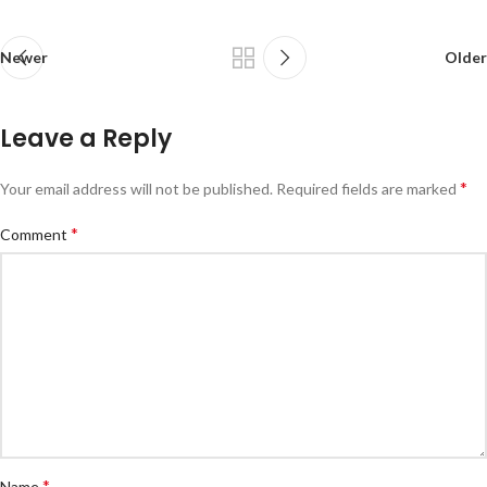
Newer
Older
Leave a Reply
*
Your email address will not be published.
Required fields are marked
*
Comment
*
Name