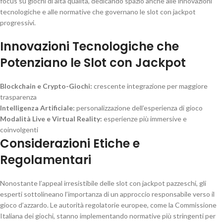
focus su giochi di alta qualità, dedicando spazio anche alle innovazioni
tecnologiche e alle normative che governano le slot con jackpot
progressivi.
Innovazioni Tecnologiche che
Potenziano le Slot con Jackpot
Blockchain e Crypto-Giochi:
crescente integrazione per maggiore
trasparenza
Intelligenza Artificiale:
personalizzazione dell’esperienza di gioco
Modalità Live e Virtual Reality:
esperienze più immersive e
coinvolgenti
Considerazioni Etiche e
Regolamentari
Nonostante l’appeal irresistibile delle slot con jackpot pazzeschi, gli
esperti sottolineano l’importanza di un approccio responsabile verso il
gioco d’azzardo. Le autorità regolatorie europee, come la Commissione
Italiana dei giochi, stanno implementando normative più stringenti per