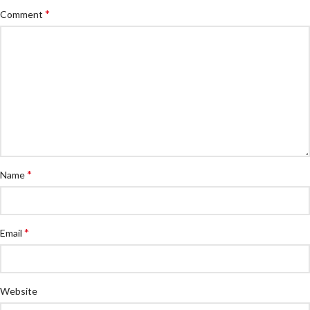
*
Comment
*
Name
*
Email
Website