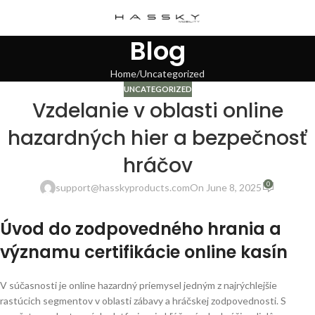
Blog
Home
Uncategorized
UNCATEGORIZED
Vzdelanie v oblasti online
hazardných hier a bezpečnosť
hráčov
0
support@hasskyproducts.com
On June 8, 2025
Úvod do zodpovedného hrania a
významu certifikácie online kasín
V súčasnosti je online hazardný priemysel jedným z najrýchlejšie
rastúcich segmentov v oblasti zábavy a hráčskej zodpovednosti. S