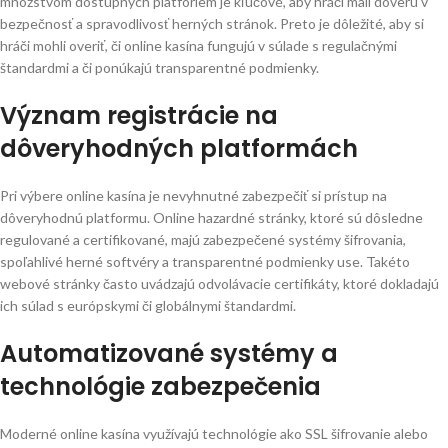
množstvom dostupných platforiem je kľúčové, aby hráči mali dôveru v
bezpečnosť a spravodlivosť herných stránok. Preto je dôležité, aby si
hráči mohli overiť, či online kasína fungujú v súlade s regulačnými
štandardmi a či ponúkajú transparentné podmienky.
Význam registrácie na
dôveryhodných platformách
Pri výbere online kasína je nevyhnutné zabezpečiť si prístup na
dôveryhodnú platformu. Online hazardné stránky, ktoré sú dôsledne
regulované a certifikované, majú zabezpečené systémy šifrovania,
spoľahlivé herné softvéry a transparentné podmienky use. Takéto
webové stránky často uvádzajú odvolávacie certifikáty, ktoré dokladajú
ich súlad s európskymi či globálnymi štandardmi.
Automatizované systémy a
technológie zabezpečenia
Moderné online kasína využívajú technológie ako SSL šifrovanie alebo