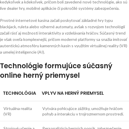
kedykoľvek a kdekoľvek, pričom boli zavedené nové technológie, ako sú
live dealer hry, mobilné aplikácie či pokročilé systémy zabezpečenia.
Prvotné internetové kasína začali poskytovať základné hry typu
blackjack, ruleta alebo výherné automaty, avšak s rozvojom technológií
začali rásť aj možnosti interaktivity a vzdelávania hráčov. Súčasný trend
je však oveľa komplexnejší, pričom moderné platformy sa snažia imitovať
autentickú atmosféru kamenných kasín s využitím virtuálnej reality (VR)
a umelej inteligencie (AI).
Technológie formujúce súčasný
online herný priemysel
TECHNOLÓGIA
VPLYV NA HERNÝ PRIEMYSEL
Virtuálna realita
Vytvára pohlcujúce zážitky, umožňuje hráčom
(VR)
pohyb a interakciu v trojrozmernom prostredí.
Strojové učenie a
Personalizácia herných ponúk, zabezpečenie