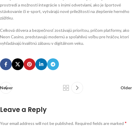
prostredí a možnosti integrácie s inými odvetviami, ako je športové
stávkovanie či e-sport, vytvárajú nové príležitosti na zlepšenie herného
zážitku.
Celková dôvera a bezpečnosť zostávajú prioritou, pričom platformy, ako
Neon Casino, predstavujú modernú a spoľahlivú voľbu pre hráčov, ktorí
vyhľadávajú kvalitnú zábavu v digitálnom veku.
Newer
Older
Leave a Reply
*
Your email address will not be published.
Required fields are marked