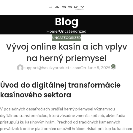
Blog
Home
Uncategorized
UNCATEGORIZED
Vývoj online kasín a ich vplyv
na herný priemysel
0
support@hasskyproducts.com
On June 8, 2025
Úvod do digitálnej transformácie
kasínového sektora
V posledných desaťročiach prešiel herný priemysel významnou
digitálnou transformáciou, ktorá zásadne zmenila spôsob, akým ľudia
pristupujú ku kasínovým hrám. Prechod od tradičných kamenných
prevádzok k online platformám umožnil hráčom získať prístup ku kasínam