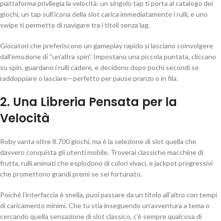
piattaforma privilegia la velocità: un singolo tap ti porta al catalogo dei
giochi, un tap sull’icona della slot carica immediatamente i rulli, e uno
swipe ti permette di navigare tra i titoli senza lag.
Giocatori che preferiscono un gameplay rapido si lasciano coinvolgere
dall’emozione di “un’altra spin”. Impostano una piccola puntata, cliccano
su spin, guardano i rulli cadere, e decidono dopo pochi secondi se
raddoppiare o lasciare—perfetto per pause pranzo o in fila.
2. Una Libreria Pensata per la
Velocità
Roby vanta oltre 8.700 giochi, ma è la selezione di slot quella che
davvero conquista gli utenti mobile. Troverai classiche macchine di
frutta, rulli animati che esplodono di colori vivaci, e jackpot progressivi
che promettono grandi premi se sei fortunato.
Poiché l’interfaccia è snella, puoi passare da un titolo all’altro con tempi
di caricamento minimi. Che tu stia inseguendo un’avventura a tema o
cercando quella sensazione di slot classico, c’è sempre qualcosa di