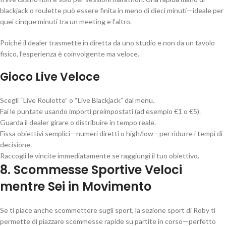
blackjack o roulette può essere finita in meno di dieci minuti—ideale per
quei cinque minuti tra un meeting e l’altro.
Poiché il dealer trasmette in diretta da uno studio e non da un tavolo
fisico, l’esperienza è coinvolgente ma veloce.
Gioco Live Veloce
Scegli “Live Roulette” o “Live Blackjack” dal menu.
Fai le puntate usando importi preimpostati (ad esempio €1 o €5).
Guarda il dealer girare o distribuire in tempo reale.
Fissa obiettivi semplici—numeri diretti o high/low—per ridurre i tempi di
decisione.
Raccogli le vincite immediatamente se raggiungi il tuo obiettivo.
8. Scommesse Sportive Veloci
mentre Sei in Movimento
Se ti piace anche scommettere sugli sport, la sezione sport di Roby ti
permette di piazzare scommesse rapide su partite in corso—perfetto