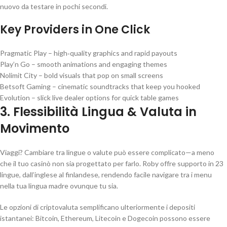
nuovo da testare in pochi secondi.
Key Providers in One Click
Pragmatic Play – high‑quality graphics and rapid payouts
Play’n Go – smooth animations and engaging themes
Nolimit City – bold visuals that pop on small screens
Betsoft Gaming – cinematic soundtracks that keep you hooked
Evolution – slick live dealer options for quick table games
3. Flessibilità Lingua & Valuta in
Movimento
Viaggi? Cambiare tra lingue o valute può essere complicato—a meno
che il tuo casinò non sia progettato per farlo. Roby offre supporto in 23
lingue, dall’inglese al finlandese, rendendo facile navigare tra i menu
nella tua lingua madre ovunque tu sia.
Le opzioni di criptovaluta semplificano ulteriormente i depositi
istantanei: Bitcoin, Ethereum, Litecoin e Dogecoin possono essere