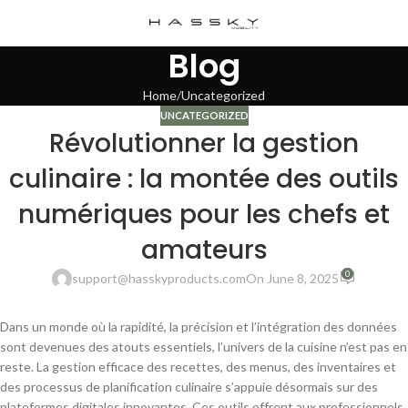
Blog
Home
Uncategorized
UNCATEGORIZED
Révolutionner la gestion
culinaire : la montée des outils
numériques pour les chefs et
amateurs
0
support@hasskyproducts.com
On June 8, 2025
Dans un monde où la rapidité, la précision et l’intégration des données
sont devenues des atouts essentiels, l’univers de la cuisine n’est pas en
reste. La gestion efficace des recettes, des menus, des inventaires et
des processus de planification culinaire s’appuie désormais sur des
plateformes digitales innovantes. Ces outils offrent aux professionnels