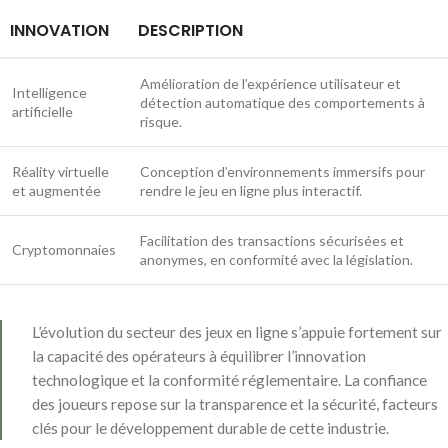
INNOVATION
DESCRIPTION
Amélioration de l’expérience utilisateur et
Intelligence
détection automatique des comportements à
artificielle
risque.
Réality virtuelle
Conception d’environnements immersifs pour
et augmentée
rendre le jeu en ligne plus interactif.
Facilitation des transactions sécurisées et
Cryptomonnaies
anonymes, en conformité avec la législation.
L’évolution du secteur des jeux en ligne s’appuie fortement sur
la capacité des opérateurs à équilibrer l’innovation
technologique et la conformité réglementaire. La confiance
des joueurs repose sur la transparence et la sécurité, facteurs
clés pour le développement durable de cette industrie.