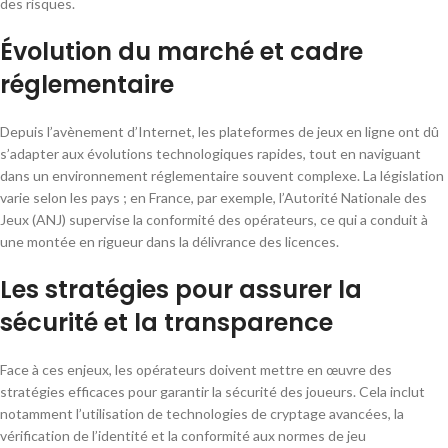
des risques.
Évolution du marché et cadre
réglementaire
Depuis l’avènement d’Internet, les plateformes de jeux en ligne ont dû
s’adapter aux évolutions technologiques rapides, tout en naviguant
dans un environnement réglementaire souvent complexe. La législation
varie selon les pays ; en France, par exemple, l’Autorité Nationale des
Jeux (ANJ) supervise la conformité des opérateurs, ce qui a conduit à
une montée en rigueur dans la délivrance des licences.
Les stratégies pour assurer la
sécurité et la transparence
Face à ces enjeux, les opérateurs doivent mettre en œuvre des
stratégies efficaces pour garantir la sécurité des joueurs. Cela inclut
notamment l’utilisation de technologies de cryptage avancées, la
vérification de l’identité et la conformité aux normes de jeu