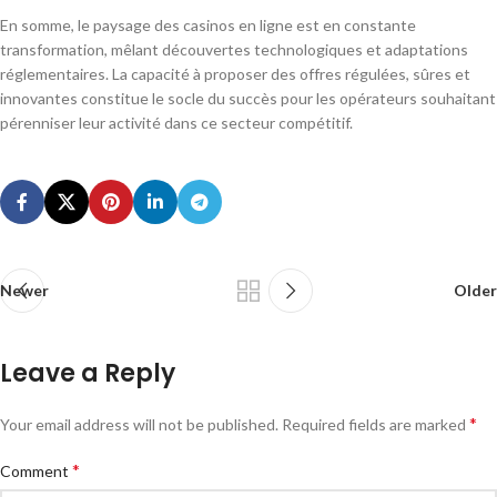
En somme, le paysage des casinos en ligne est en constante
transformation, mêlant découvertes technologiques et adaptations
réglementaires. La capacité à proposer des offres régulées, sûres et
innovantes constitue le socle du succès pour les opérateurs souhaitant
pérenniser leur activité dans ce secteur compétitif.
Newer
Older
Leave a Reply
*
Your email address will not be published.
Required fields are marked
*
Comment