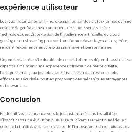
expérience utilisateur
Les jeux instantanés en ligne, exemplifiés par des plates-formes comme
celle de Sugar Basnanza, continuent de repousser les limites
technologiques. L’intégration de l’intelligence artificielle, du cloud
gaming et du streaming pourrait transformer davantage cette sphère,
rendant l’expérience encore plus immersive et personnalisée.
Cependant, la réussite durable de ces plateformes dépend aussi de leur
capacité à maintenir une expérience utilisateur de haute qualité.
L’intégration de jeux jouables sans installation doit rester simple,
efficace et sécurisée, tout en proposant des mécaniques attrayantes
et innovantes.
Conclusion
En définitive, la tendance vers le jeu instantané sans installation
s’inscrit dans une évolution plus large du divertissement numérique :
celle de la fluidité, de la simplicité et de l’innovation technologique. Les