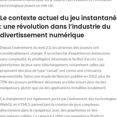
technologique jouent un rôle clé.
Le contexte actuel du jeu instantané
: une révolution dans l’industrie du
divertissement numérique
Depuis l’avènement du web 2.0, les attentes des joueurs ont
considérablement changé. À la recherche d’expériences immersives
sans complexité, ils privilégient désormais la facilité d’accès. Les
plateformes de jeux sans téléchargement, notamment celles qui
proposent des jeux de type “casual”, ont connu une croissance
exponentielle. Selon une étude de Newzoo publiée en 2022, plus de
70% des joueurs préfèrent désormais accéder à leurs jeux via des
navigateurs, plutôt que via des applications installées localement.
Ce changement est également porté par l’avènement des technologies
WebGL et HTML5, permettant la création de jeux complexes
directement dans le navigateur, avec des graphismes et des
mécaniques solides. La capacité à offrir une expérience fluide et