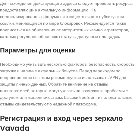
Для нахождения действующего адреса следует проверить ресурсы,
предоставляющие актуальную информацию. На
специализированных форумах и в соцсетях часто публикуются
ссылки, меняющиеся по мере блокировок. Рекомендуется также
подписаться на обновления от авторитетных казино-агрегаторов,
которые регулярно обновляют статусы доступных площадок.
Параметры для оценки
Необходимо учитывать несколько факторов: безопасность, скорость
загрузки и наличие актуальных бонусов. Перед переходом по
непроверенным ссылкам рекомендуется использовать VPN для
защиты личных данных. Обратите внимание на отзывы
пользователей, которые могут указать на возможные проблемы с
доступом или мошенничеством. Высокий рейтинг и положительные
отзывы свидетельствуют о надежной платформе.
Регистрация и вход через зеркало
Vavada