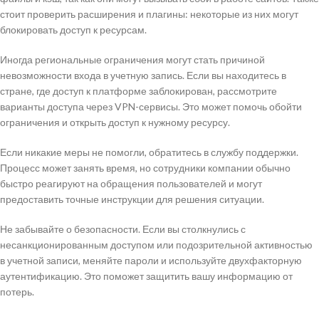
стоит проверить расширения и плагины: некоторые из них могут
блокировать доступ к ресурсам.
Иногда региональные ограничения могут стать причиной
невозможности входа в учетную запись. Если вы находитесь в
стране, где доступ к платформе заблокирован, рассмотрите
варианты доступа через VPN-сервисы. Это может помочь обойти
ограничения и открыть доступ к нужному ресурсу.
Если никакие меры не помогли, обратитесь в службу поддержки.
Процесс может занять время, но сотрудники компании обычно
быстро реагируют на обращения пользователей и могут
предоставить точные инструкции для решения ситуации.
Не забывайте о безопасности. Если вы столкнулись с
несанкционированным доступом или подозрительной активностью
в учетной записи, меняйте пароли и используйте двухфакторную
аутентификацию. Это поможет защитить вашу информацию от
потерь.