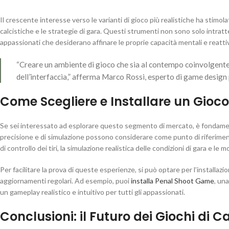
Il crescente interesse verso le varianti di gioco più realistiche ha stimol
calcistiche e le strategie di gara. Questi strumenti non sono solo intrat
appassionati che desiderano affinare le proprie capacità mentali e reatti
“Creare un ambiente di gioco che sia al contempo coinvolgente e
dell’interfaccia,” afferma Marco Rossi, esperto di game design 
Come Scegliere e Installare un Gioco 
Se sei interessato ad esplorare questo segmento di mercato, è fondamentale
precisione e di simulazione possono considerare come punto di riferimento
di controllo dei tiri, la simulazione realistica delle condizioni di gara e le m
Per facilitare la prova di queste esperienze, si può optare per l’installazi
aggiornamenti regolari. Ad esempio, puoi
installa Penal Shoot Game
, un
un gameplay realistico e intuitivo per tutti gli appassionati.
Conclusioni: il Futuro dei Giochi di C