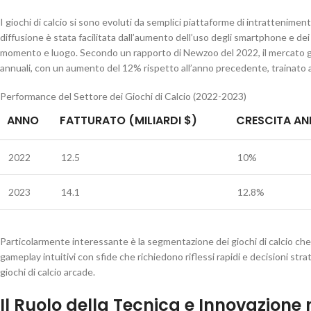
I giochi di calcio si sono evoluti da semplici piattaforme di intratteniment
diffusione è stata facilitata dall’aumento dell’uso degli smartphone e dei
momento e luogo. Secondo un rapporto di Newzoo del 2022, il mercato glo
annuali, con un aumento del 12% rispetto all’anno precedente, trainato anch
Performance del Settore dei Giochi di Calcio (2022-2023)
ANNO
FATTURATO (MILIARDI $)
CRESCITA AN
2022
12.5
10%
2023
14.1
12.8%
Particolarmente interessante è la segmentazione dei giochi di calcio che 
gameplay intuitivi con sfide che richiedono riflessi rapidi e decisioni stra
giochi di calcio arcade.
Il Ruolo della Tecnica e Innovazione