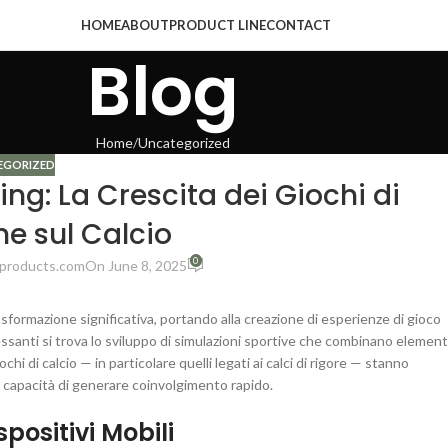
HOME
ABOUT
PRODUCT LINE
CONTACT
Blog
Home
Uncategorized
EGORIZED
ng: La Crescita dei Giochi di
ne sul Calcio
0
products.com
On June 8, 2025
asformazione significativa, portando alla creazione di esperienze di gioco
ssanti si trova lo sviluppo di simulazioni sportive che combinano element
i di calcio — in particolare quelli legati ai calci di rigore — stanno
 e capacità di generare coinvolgimento rapido.
spositivi Mobili