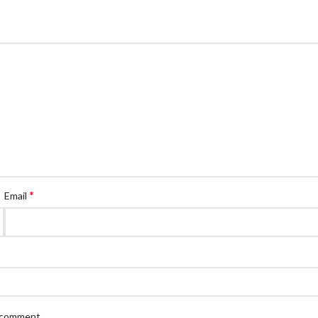
*
Email
I comment.