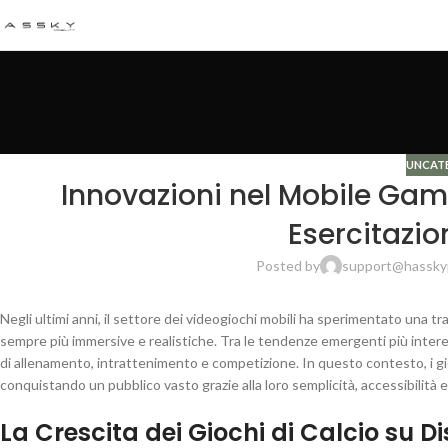
UNCAT
Innovazioni nel Mobile Gami
Esercitazio
Posted by
support@hassky
Negli ultimi anni, il settore dei videogiochi mobili ha sperimentato una tr
sempre più immersive e realistiche. Tra le tendenze emergenti più intere
di allenamento, intrattenimento e competizione. In questo contesto, i gioch
conquistando un pubblico vasto grazie alla loro semplicità, accessibilità
La Crescita dei Giochi di Calcio su Di