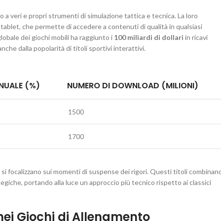
o a veri e propri strumenti di simulazione tattica e tecnica. La loro
 tablet, che permette di accedere a contenuti di qualità in qualsiasi
bale dei giochi mobili ha raggiunto i
100 miliardi di dollari
in ricavi
e dalla popolarità di titoli sportivi interattivi.
NUALE (%)
NUMERO DI DOWNLOAD (MILIONI)
1500
1700
si focalizzano sui momenti di suspense dei rigori. Questi titoli combinan
tegiche, portando alla luce un approccio più tecnico rispetto ai classici
 nei Giochi di Allenamento