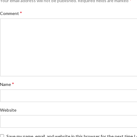
*
Your email address will not be published.
Required fields are marked
*
Comment
*
Name
Website
Save my name, email, and website in this browser for the next time 