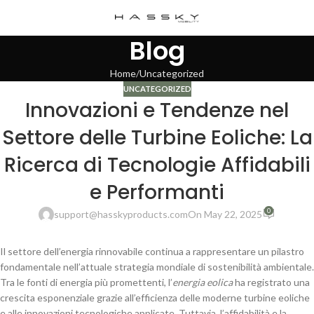
Blog
Home
Uncategorized
UNCATEGORIZED
Innovazioni e Tendenze nel
Settore delle Turbine Eoliche: La
Ricerca di Tecnologie Affidabili
e Performanti
0
support@hasskyproducts.com
On May 22, 2025
Il settore dell’energia rinnovabile continua a rappresentare un pilastro
fondamentale nell’attuale strategia mondiale di sostenibilità ambientale.
Tra le fonti di energia più promettenti, l’
energia eolica
ha registrato una
crescita esponenziale grazie all’efficienza delle moderne turbine eoliche
e alle innovazioni tecnologiche applicate. Tuttavia, l’affidabilità e la