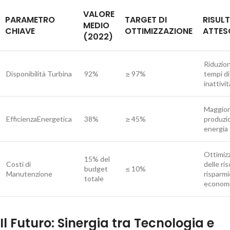
VALORE
PARAMETRO
TARGET DI
RISUL
MEDIO
CHIAVE
OTTIMIZZAZIONE
ATTES
(2022)
Riduzio
Disponibilità Turbina
92%
≥ 97%
tempi di
inattivit
Maggio
EfficienzaEnergetica
38%
≥ 45%
produzi
energia
Ottimiz
15% del
Costi di
delle ri
budget
≤ 10%
Manutenzione
risparmi
totale
econom
Il Futuro: Sinergia tra Tecnologia e