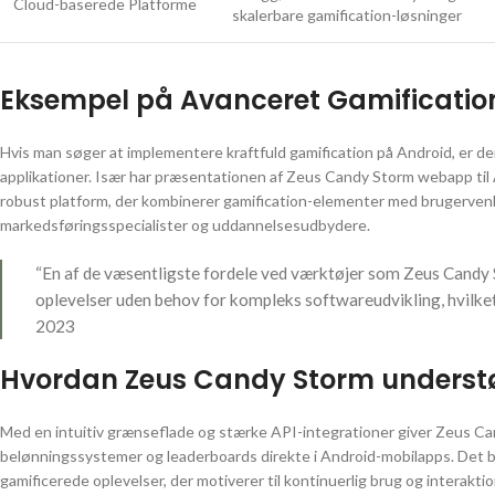
Cloud-baserede Platforme
skalerbare gamification-løsninger
Eksempel på Avanceret Gamificatio
Hvis man søger at implementere kraftfuld gamification på Android, er de
applikationer. Især har præsentationen af Zeus Candy Storm webapp til
robust platform, der kombinerer gamification-elementer med brugervenlighe
markedsføringsspecialister og uddannelsesudbydere.
“En af de væsentligste fordele ved værktøjer som Zeus Candy 
oplevelser uden behov for kompleks softwareudvikling, hvilket
2023
Hvordan Zeus Candy Storm understø
Med en intuitiv grænseflade og stærke API-integrationer giver Zeus Can
belønningssystemer og leaderboards direkte i Android-mobilapps. Det 
gamificerede oplevelser, der motiverer til kontinuerlig brug og interak