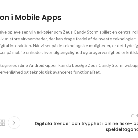
on i Mobile Apps
 oplevelser, vil værktøjer som Zeus Candy Storm spillet en central rol
e kun store virksomheder, der kan drage fordel af de nyeste teknologier;
tal interaktion. Når vi ser på de teknologiske muligheder, er det tydelig
, især på mobile enheder, hvor tilgængelighed og brugervenlighed er kritisk
integreres i dine Android-apper, kan du besøge Zeus Candy Storm webap
ervenlighed og teknologisk avanceret funktionalitet.
Old
Digitala trender och trygghet i online fiske- o
speldeltagan