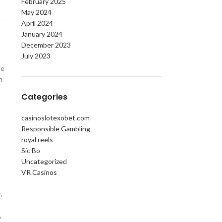
February 2025
May 2024
April 2024
January 2024
December 2023
July 2023
de
n
Categories
casinoslotexobet.com
Responsible Gambling
royal reels
Sic Bo
Uncategorized
VR Casinos
,
,