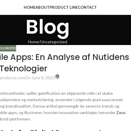
HOME
ABOUT
PRODUCT LINE
CONTACT
Blog
Home
Uncategorized
EGORIZED
le Apps: En Analyse af Nutidens
Teknologier
0
products.com
On June 8, 2025
 virksomheder, spiller gamification en afgørende rolle i at skabe
l, uddannelse og markedsføring, anvender i stigende grad avancerede
e og brandloyalitet. Denne artikel gennemgår de seneste trends og
ile apps, og illustrerer, hvordan innovative værktøjer, herunder
Zeus
ndroid-platformen.