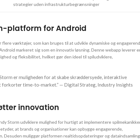
strategier uden infrastrukturbegrænsninger
n-platform for Android
r flere værktøjer, som kan bruges til at udvikle dynamiske og engageren
 Android markeret sig som en innovativ løsning. Denne webapp leverer e
d og fleksibilitet, hvilket gør den ideel til spiludviklere,
Storm er muligheden for at skabe skræddersyede, interaktive
 forkorter time-to-market.” — Digital Strateg, Industry Insights
tter innovation
dy Storm udviklere mulighed for hurtigt at implementere spilmekanikker
betyder, at brands og organisationer kan opbygge engagerende,
tion. Desuden muliggør platformen realtidsopdateringer og dataindsamling