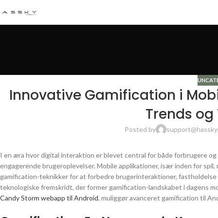
UNCAT
Innovative Gamification i Mobi
Trends og 
Posted by
support@hassky
I en æra hvor digital interaktion er blevet central for både forbrugere og
engagerende brugeroplevelser. Mobile applikationer, især inden for spi
gamification-teknikker for at forbedre brugerinteraktioner, fastholdels
teknologiske fremskridt, der former gamification-landskabet i dagens mob
Candy Storm webapp til Android
, muliggør avanceret gamification til A