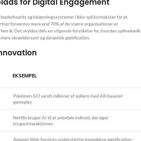
ads for Digital Engagement
leaderboards og belønningssystemer i ikke-spil kontekster for at
rtner
forventes mere end 70% af de større organisationer at
 fem år. Det skyldes dels en stigende forståelse for, hvordan spilmekanik
r mere skræddersyet og dynamisk gamification.
Innovation
EKSEMPEL
Pokémon GO vandt millioner af spillere med AR-baseret
gameplay
Netflix bruger AI til at anbefale indhold, der øger
brugerinteraktionen
Amazon Web Services understøtter komplekse gamification-