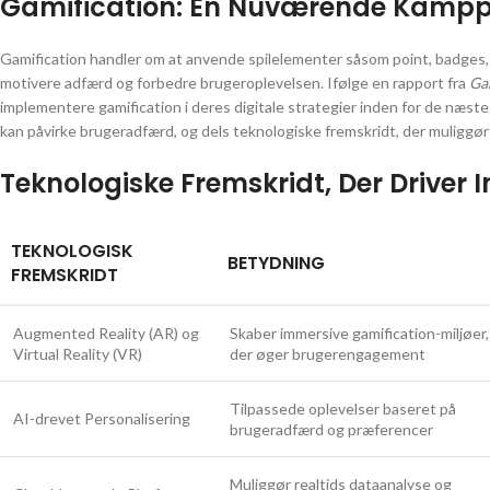
Gamification: En Nuværende Kamppl
Gamification handler om at anvende spilelementer såsom point, badges, 
motivere adfærd og forbedre brugeroplevelsen. Ifølge en rapport fra
Ga
implementere gamification i deres digitale strategier inden for de næste
kan påvirke brugeradfærd, og dels teknologiske fremskridt, der muliggø
Teknologiske Fremskridt, Der Driver 
TEKNOLOGISK
BETYDNING
FREMSKRIDT
Augmented Reality (AR) og
Skaber immersive gamification-miljøer,
Virtual Reality (VR)
der øger brugerengagement
Tilpassede oplevelser baseret på
AI-drevet Personalisering
brugeradfærd og præferencer
Muliggør realtids dataanalyse og