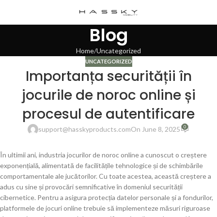
Blog
Home
Uncategorized
UNCATEGORIZED
Importanța securității în
jocurile de noroc online și
procesul de autentificare
0
support@hasskyproducts.com
On June 8, 2025
În ultimii ani, industria jocurilor de noroc online a cunoscut o creștere
exponențială, alimentată de facilitățile tehnologice și de schimbările
comportamentale ale jucătorilor. Cu toate acestea, această creștere a
adus cu sine și provocări semnificative în domeniul securității
cibernetice. Pentru a asigura protecția datelor personale și a fondurilor,
platformele de jocuri online trebuie să implementeze măsuri riguroase