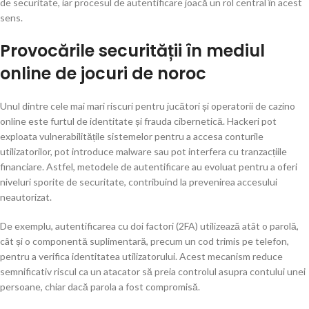
de securitate, iar procesul de autentificare joacă un rol central în acest
sens.
Provocările securității în mediul
online de jocuri de noroc
Unul dintre cele mai mari riscuri pentru jucători și operatorii de cazino
online este furtul de identitate și frauda cibernetică. Hackeri pot
exploata vulnerabilitățile sistemelor pentru a accesa conturile
utilizatorilor, pot introduce malware sau pot interfera cu tranzacțiile
financiare. Astfel, metodele de autentificare au evoluat pentru a oferi
niveluri sporite de securitate, contribuind la prevenirea accesului
neautorizat.
De exemplu, autentificarea cu doi factori (2FA) utilizează atât o parolă,
cât și o componentă suplimentară, precum un cod trimis pe telefon,
pentru a verifica identitatea utilizatorului. Acest mecanism reduce
semnificativ riscul ca un atacator să preia controlul asupra contului unei
persoane, chiar dacă parola a fost compromisă.