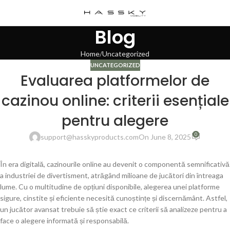
Blog
Home
Uncategorized
UNCATEGORIZED
Evaluarea platformelor de
cazinou online: criterii esențiale
pentru alegere
0
support@hasskyproducts.com
On June 8, 2025
În era digitală, cazinourile online au devenit o componentă semnificativă
a industriei de divertisment, atrăgând milioane de jucători din întreaga
lume. Cu o multitudine de opțiuni disponibile, alegerea unei platforme
sigure, cinstite și eficiente necesită cunoștințe și discernământ. Astfel,
un jucător avansat trebuie să știe exact ce criterii să analizeze pentru a
face o alegere informată și responsabilă.