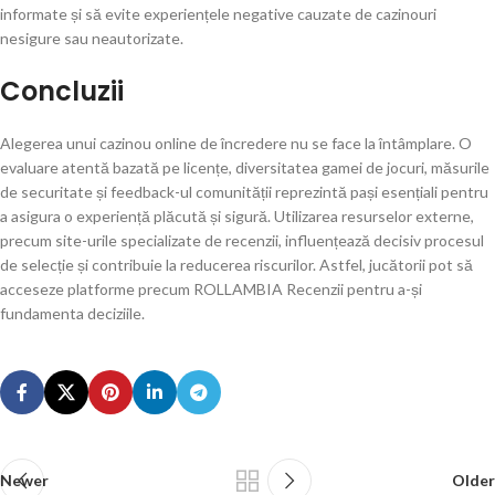
informate și să evite experiențele negative cauzate de cazinouri
nesigure sau neautorizate.
Concluzii
Alegerea unui cazinou online de încredere nu se face la întâmplare. O
evaluare atentă bazată pe licențe, diversitatea gamei de jocuri, măsurile
de securitate și feedback-ul comunității reprezintă pași esențiali pentru
a asigura o experiență plăcută și sigură. Utilizarea resurselor externe,
precum site-urile specializate de recenzii, influențează decisiv procesul
de selecție și contribuie la reducerea riscurilor. Astfel, jucătorii pot să
acceseze platforme precum ROLLAMBIA Recenzii pentru a-și
fundamenta deciziile.
Newer
Older