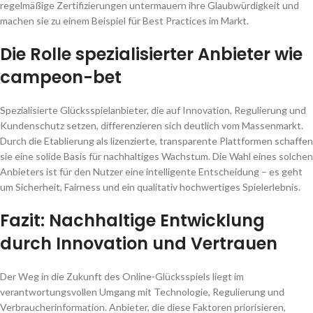
regelmäßige Zertifizierungen untermauern ihre Glaubwürdigkeit und
machen sie zu einem Beispiel für Best Practices im Markt.
Die Rolle spezialisierter Anbieter wie
campeon-bet
Spezialisierte Glücksspielanbieter, die auf Innovation, Regulierung und
Kundenschutz setzen, differenzieren sich deutlich vom Massenmarkt.
Durch die Etablierung als lizenzierte, transparente Plattformen schaffen
sie eine solide Basis für nachhaltiges Wachstum. Die Wahl eines solchen
Anbieters ist für den Nutzer eine intelligente Entscheidung – es geht
um Sicherheit, Fairness und ein qualitativ hochwertiges Spielerlebnis.
Fazit: Nachhaltige Entwicklung
durch Innovation und Vertrauen
Der Weg in die Zukunft des Online-Glücksspiels liegt im
verantwortungsvollen Umgang mit Technologie, Regulierung und
Verbraucherinformation. Anbieter, die diese Faktoren priorisieren,