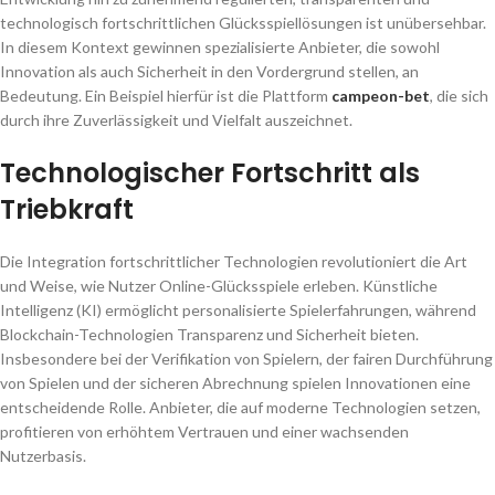
technologisch fortschrittlichen Glücksspiellösungen ist unübersehbar.
In diesem Kontext gewinnen spezialisierte Anbieter, die sowohl
Innovation als auch Sicherheit in den Vordergrund stellen, an
Bedeutung. Ein Beispiel hierfür ist die Plattform
campeon-bet
, die sich
durch ihre Zuverlässigkeit und Vielfalt auszeichnet.
Technologischer Fortschritt als
Triebkraft
Die Integration fortschrittlicher Technologien revolutioniert die Art
und Weise, wie Nutzer Online-Glücksspiele erleben. Künstliche
Intelligenz (KI) ermöglicht personalisierte Spielerfahrungen, während
Blockchain-Technologien Transparenz und Sicherheit bieten.
Insbesondere bei der Verifikation von Spielern, der fairen Durchführung
von Spielen und der sicheren Abrechnung spielen Innovationen eine
entscheidende Rolle. Anbieter, die auf moderne Technologien setzen,
profitieren von erhöhtem Vertrauen und einer wachsenden
Nutzerbasis.