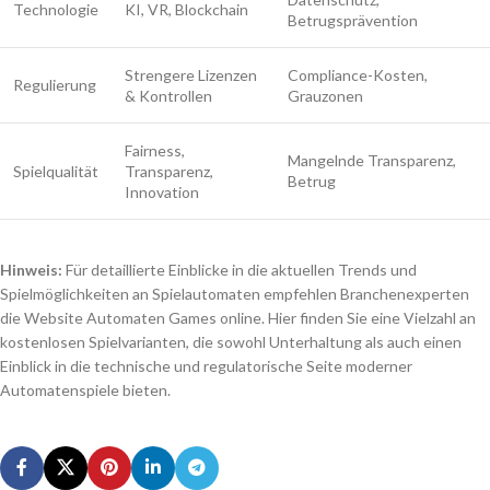
Technologie
KI, VR, Blockchain
Betrugsprävention
Strengere Lizenzen
Compliance-Kosten,
Regulierung
& Kontrollen
Grauzonen
Fairness,
Mangelnde Transparenz,
Spielqualität
Transparenz,
Betrug
Innovation
Hinweis:
Für detaillierte Einblicke in die aktuellen Trends und
Spielmöglichkeiten an Spielautomaten empfehlen Branchenexperten
die Website Automaten Games online. Hier finden Sie eine Vielzahl an
kostenlosen Spielvarianten, die sowohl Unterhaltung als auch einen
Einblick in die technische und regulatorische Seite moderner
Automatenspiele bieten.