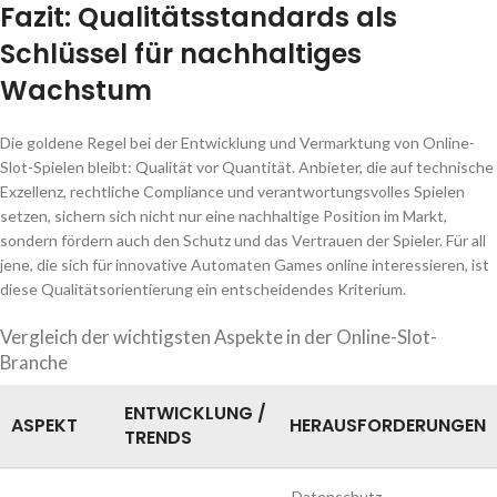
Fazit: Qualitätsstandards als
Schlüssel für nachhaltiges
Wachstum
Die goldene Regel bei der Entwicklung und Vermarktung von Online-
Slot-Spielen bleibt: Qualität vor Quantität. Anbieter, die auf technische
Exzellenz, rechtliche Compliance und verantwortungsvolles Spielen
setzen, sichern sich nicht nur eine nachhaltige Position im Markt,
sondern fördern auch den Schutz und das Vertrauen der Spieler. Für all
jene, die sich für innovative Automaten Games online interessieren, ist
diese Qualitätsorientierung ein entscheidendes Kriterium.
Vergleich der wichtigsten Aspekte in der Online-Slot-
Branche
ENTWICKLUNG /
ASPEKT
HERAUSFORDERUNGEN
TRENDS
Datenschutz,