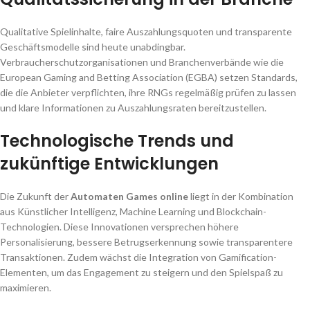
Qualitative Spielinhalte, faire Auszahlungsquoten und transparente
Geschäftsmodelle sind heute unabdingbar.
Verbraucherschutzorganisationen und Branchenverbände wie die
European Gaming and Betting Association (EGBA) setzen Standards,
die die Anbieter verpflichten, ihre RNGs regelmäßig prüfen zu lassen
und klare Informationen zu Auszahlungsraten bereitzustellen.
Technologische Trends und
zukünftige Entwicklungen
Die Zukunft der
Automaten Games online
liegt in der Kombination
aus Künstlicher Intelligenz, Machine Learning und Blockchain-
Technologien. Diese Innovationen versprechen höhere
Personalisierung, bessere Betrugserkennung sowie transparentere
Transaktionen. Zudem wächst die Integration von Gamification-
Elementen, um das Engagement zu steigern und den Spielspaß zu
maximieren.