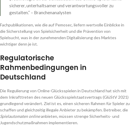
sicherer, unterhaltsamer und verantwortungsvoller zu
gestalten.“ – Branchenanalysten
Fachpublikationen, wie die auf Pemosec, liefern wertvolle Einblicke in
die Sicherstellung von Spielsicherheit und die Prävention von
Spielsucht, was in der zunehmenden Digitalisierung des Marktes
wichtiger denn je ist.
Regulatorische
Rahmenbedingungen in
Deutschland
Die Regulierung von Online-Glücksspielen in Deutschland hat sich mit
dem Inkrafttreten des neuen Glücksspielstaatsvertrags (GlüStV 2021)
grundlegend verändert. Ziel ist es, einen sicheren Rahmen für Spieler zu
schaffen und gleichzeitig illegale Anbieter zu bekämpfen. Betreiber, die
Spielautomaten online
anbieten, müssen strenge Sicherheits- und
Jugendschutzmaßnahmen implementieren.