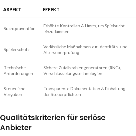
ASPEKT
EFFEKT
Erhöhte Kontrollen & Limits, um Spielsucht
Suchtprävention
einzudämmen
Verlässliche Maßnahmen zur Identitäts- und
Spielerschutz
Altersüberprüfung
Technische
Sichere Zufallszahlengeneratoren (RNG),
Anforderungen
Verschlüsselungstechnologien
Steuerliche
Transparente Dokumentation & Einhaltung
Vorgaben
der Steuerpflichten
Qualitätskriterien für seriöse
Anbieter