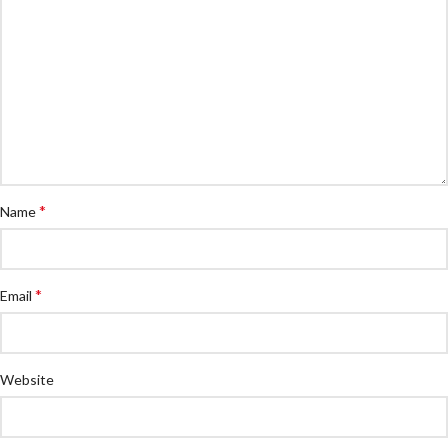
*
Name
*
Email
Website