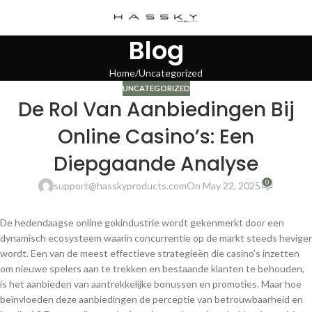
Blog
Home
Uncategorized
UNCATEGORIZED
De Rol Van Aanbiedingen Bij
Online Casino’s: Een
Diepgaande Analyse
0
support@hasskyproducts.com
On May 22, 2025
De hedendaagse online gokindustrie wordt gekenmerkt door een
dynamisch ecosysteem waarin concurrentie op de markt steeds heviger
wordt. Een van de meest effectieve strategieën die casino’s inzetten
om nieuwe spelers aan te trekken en bestaande klanten te behouden,
is het aanbieden van aantrekkelijke bonussen en promoties. Maar hoe
beïnvloeden deze aanbiedingen de perceptie van betrouwbaarheid en