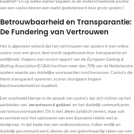
kwaliteit? En op welke manier bepalen ze de onderscheidende positie
van een casino binnen een markt gedomineerd door grote spelers?
Betrouwbaarheid en Transparantie:
De Fundering van Vertrouwen
Het is algemeen erkend dat het vertrouwen van spelers in een online
casino voor een groot deel wordt opgebouwd door transparantie en
eerlijkheid. Volgens een recent rapport van de
European Gaming &
Betting Association
(EGBA) hechten meer dan 70% van de Nederlandse
spelers waarde aan duidelijke voorwaarden rond bonussen. Casino’s die
hierin transparant opereren, scoren doorgaans hogere
klanttevredenheid en loyaliteit.
Een voorbeeld hiervan is de aanpak van casino’s dat zich richten op het
aanbieden van ‘
verantwoord gokken
‘ en het duidelijk communiceren
van bonusvoorwaarden. Dit is niet alleen juridisch vereist, maar ook
essentieel voor het opbouwen van een duurzame relatie met je
doelgroep. In dat kader kan een welkomstbonus, indien eerlijk en
duidelijk gecommuniceerd, dienen als een geloofwaardig teken van een