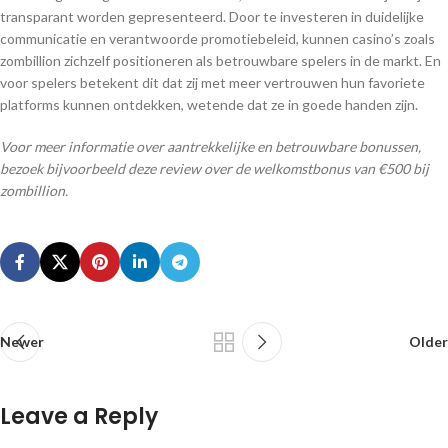
transparant worden gepresenteerd. Door te investeren in duidelijke
communicatie en verantwoorde promotiebeleid, kunnen casino’s zoals
zombillion zichzelf positioneren als betrouwbare spelers in de markt. En
voor spelers betekent dit dat zij met meer vertrouwen hun favoriete
platforms kunnen ontdekken, wetende dat ze in goede handen zijn.
Voor meer informatie over aantrekkelijke en betrouwbare bonussen,
bezoek bijvoorbeeld deze review over de welkomstbonus van €500 bij
zombillion.
Newer
Older
Leave a Reply