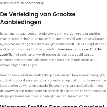
betrouwbare dienstverlening.
De Verleiding van Grootse
Aanbiedingen
In een markt waar concurrentie toeneemt, worden grote promoties
vaak de onderscheidende factor. Consumenten blijven niet lang hangen
bij een casino dat geen aantrekkelijke bonus biedt. Hieruit volgt dat een
welkomstbonus van €500 bij zombillion (
welkomstbonus van €500 bij
zombillion
) steeds vaker wordt gezien als een voorbeeld van een
competitieve strategie die meer dan alleen een impuls geeft aan
aanmeldingsbeslissingen.
Voor spelers vormt de aantrekkelijkheid van zo’n bonus een belangrijke
motivator, vooral wanneer zij zich oriënteren op platforms die een grote
kans bieden op winst en variatie. Echter, het is van cruciaal belang dat
de voorwaarden transparant en realistisch blijven, om te voorkomen dat
dergelijke bonussen meer schadelijk dan behulpzaam worden.