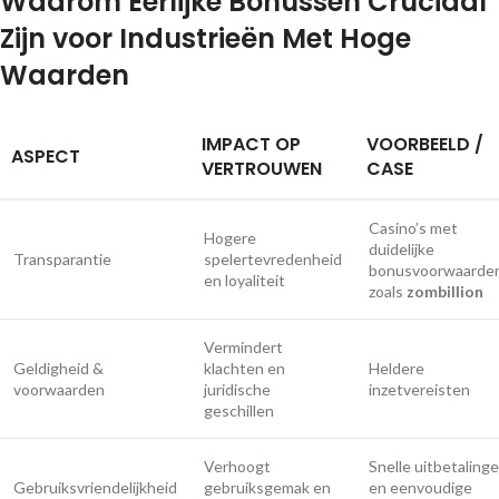
Waarom Eerlijke Bonussen Cruciaal
Zijn voor Industrieën Met Hoge
Waarden
IMPACT OP
VOORBEELD /
ASPECT
VERTROUWEN
CASE
Casino’s met
Hogere
duidelijke
Transparantie
spelertevredenheid
bonusvoorwaarde
en loyaliteit
zoals
zombillion
Vermindert
Geldigheid &
klachten en
Heldere
voorwaarden
juridische
inzetvereisten
geschillen
Verhoogt
Snelle uitbetaling
Gebruiksvriendelijkheid
gebruiksgemak en
en eenvoudige