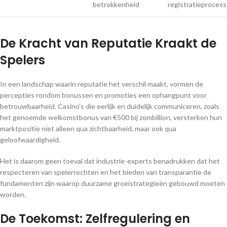
betrokkenheid
registratieproces
De Kracht van Reputatie Kraakt de
Spelers
In een landschap waarin reputatie het verschil maakt, vormen de
percepties rondom bonussen en promoties een ophangpunt voor
betrouwbaarheid. Casino’s die eerlijk en duidelijk communiceren, zoals
het genoemde welkomstbonus van €500 bij zombillion, versterken hun
marktpositie niet alleen qua zichtbaarheid, maar ook qua
geloofwaardigheid.
Het is daarom geen toeval dat industrie-experts benadrukken dat het
respecteren van spelerrechten en het bieden van transparantie de
fundamenten zijn waarop duurzame groeistrategieën gebouwd moeten
worden.
De Toekomst: Zelfregulering en