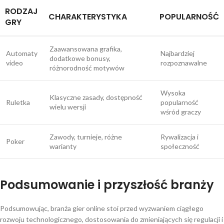
RODZAJ
CHARAKTERYSTYKA
POPULARNOŚĆ
GRY
Zaawansowana grafika,
Automaty
Najbardziej
dodatkowe bonusy,
video
rozpoznawalne
różnorodność motywów
Wysoka
Klasyczne zasady, dostępność
Ruletka
popularność
wielu wersji
wśród graczy
Zawody, turnieje, różne
Rywalizacja i
Poker
warianty
społeczność
Podsumowanie i przyszłość branży
Podsumowując, branża gier online stoi przed wyzwaniem ciągłego
rozwoju technologicznego, dostosowania do zmieniających się regulacji i